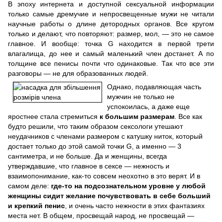
В эпоху интернета и доступной сексуальной информации
только самые дремучие и непросвещенные мужи не читали
научные работы о длине детородных органов. Все кругом
только и делают, что повторяют: размер, мол, — это не самое
главное. И вообще: точка G находится в первой трети
влагалища, до нее и самый маленький член достанет. А по
толщине все пенисы почти что одинаковые. Так что все эти
разговоры — не для образованных людей.
Однако, подавляющая часть
мужчин не только не
успокоилась, а даже еще
яростнее стала стремиться
к большим размерам
. Все как
будто решили, что таким образом сексологи утешают
неудачников с членами размером с катушку ниток, который
достает только до этой самой точки G, а именно — 3
сантиметра, и не больше. Да и женщины, всегда
утверждавшие, что главное в сексе — нежность и
взаимопонимание, как-то совсем неохотно в это верят. И в
самом деле:
где-то на подсознательном уровне у любой
женщины сидит желание почувствовать в себе больший
и крепкий пенис
, и очень часто нежности в этих фантазиях
места нет. В общем, просвещай народ, не просвещай —