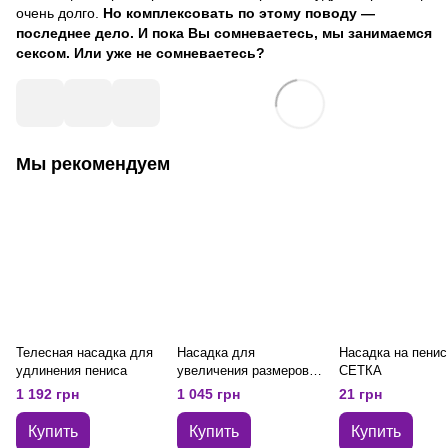
очень долго.
Но комплексовать по этому поводу —
последнее дело. И пока Вы сомневаетесь, мы занимаемся
сексом. Или уже не сомневаетесь?
Мы рекомендуем
Телесная насадка для
Насадка для
Насадка на пенис
удлинения пениса
увеличения размеров
СЕТКА
пениса ОЛИМП
1 192 грн
1 045 грн
21 грн
Купить
Купить
Купить