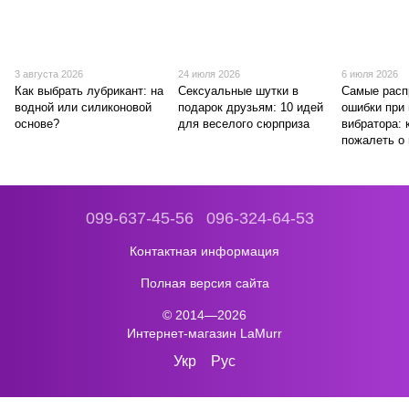
3 августа 2026
24 июля 2026
6 июля 2026
Как выбрать лубрикант: на
Сексуальные шутки в
Самые расп
водной или силиконовой
подарок друзьям: 10 идей
ошибки при
основе?
для веселого сюрприза
вибратора: 
пожалеть о 
099-637-45-56
096-324-64-53
Контактная информация
Полная версия сайта
© 2014—2026
Интернет-магазин LaMurr
Укр
Рус