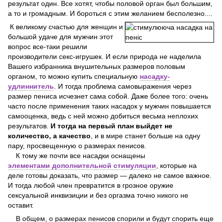
результат один. Все хотят, чтобы половой орган был большим,
а то и громадным. И бороться с этим желанием бесполезно....
К великому счастью для женщин и
большой удаче для мужчин этот
вопрос все-таки решили
производители секс-игрушек. И если природа не наделила
Вашего избранника внушительных размеров половым
органом, то можно купить специальную
насадку-
удлиннитель
. И тогда проблема самовыражения через
размер пениса исчезнет сама собой. Даже более того: очень
часто после применения таких насадок у мужчин повышается
самооценка, ведь с ней можно добиться весьма неплохих
результатов.
И тогда на первый план выйдет не
количество, а качество
, и в мире станет больше на одну
пару, просвещенную о размерах пенисов.
К тому же почти все насадки оснащены
элементами
дополнительной стимуляции
, которые на
деле готовы доказать, что размер — далеко не самое важное.
И тогда любой член превратится в грозное оружие
сексуальной инквизиции и без оргазма точно никого не
оставит.
В общем, о размерах пенисов спорили и будут спорить еще