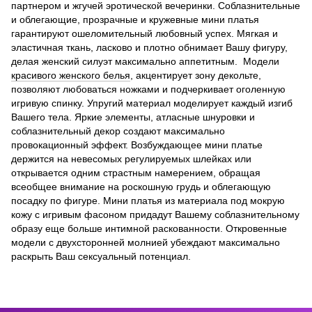
партнером и жгучей эротической вечеринки. Соблазнительные
и облегающие, прозрачные и кружевные мини платья
гарантируют ошеломительный любовный успех. Мягкая и
эластичная ткань, ласково и плотно обнимает Вашу фигуру,
делая женский силуэт максимально аппетитным. Модели
красивого женского белья
, акцентирует зону декольте,
позволяют любоваться ножками и подчеркивает оголенную
игривую спинку. Упругий материал моделирует каждый изгиб
Вашего тела. Яркие элементы, атласные шнуровки и
соблазнительный декор создают максимально
провокационный эффект. Возбуждающее мини платье
держится на невесомых регулируемых шлейках или
открывается одним страстным намерением, обращая
всеобщее внимание на роскошную грудь и облегающую
посадку по фигуре. Мини платья из материала под мокрую
кожу с игривым фасоном придадут Вашему соблазнительному
образу еще больше интимной раскованности. Откровенные
модели с двухсторонней молнией убеждают максимально
раскрыть Ваш сексуальный потенциал.