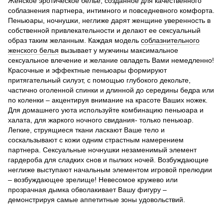
Женское эротическое белье, созданное для качественного
соблазнения партнера, интимного и повседневного комфорта.
Пеньюары, ночнушки, неглиже дарят женщине уверенность в
собственной привлекательности и делают ее сексуальный
образ таким желанным. Каждая модель
соблазнительного
женского белья
вызывает у мужчины максимальное
сексуальное влечение и желание овладеть Вами немедленно!
Красочные и эффектные пеньюары формируют
притягательный силуэт, с помощью глубокого декольте,
частично оголенной спинки и длинной до середины бедра или
по коленки – акцентируя внимание на красоте Ваших ножек.
Для домашнего уюта используйте комбинацию пеньюара и
халата, для жаркого ночного свидания- только пеньюар.
Легкие, струящиеся ткани ласкают Ваше тело и
соскальзывают с кожи одним страстным намерением
партнера. Сексуальные ночнушки незаменимый элемент
гардероба для сладких снов и пылких ночей. Возбуждающие
неглиже выступают начальным элементом игровой прелюдии
– возбуждающее зрелище! Невесомое кружево или
прозрачная дымка обволакивает Вашу фигуру –
демонстрируя самые аппетитные зоны удовольствий.