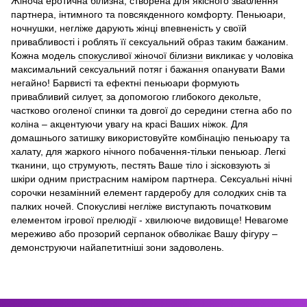
Жіноча еротична білизна, створена для якісного зваблення
партнера, інтимного та повсякденного комфорту. Пеньюари,
ночнушки, негліже дарують жінці впевненість у своїй
привабливості і роблять її сексуальний образ таким бажаним.
Кожна модель
спокусливої ​​жіночої білизни
викликає у чоловіка
максимальний сексуальний потяг і бажання опанувати Вами
негайно! Барвисті та ефектні пеньюари формують
привабливий силует, за допомогою глибокого декольте,
частково оголеної спинки та довгої до середини стегна або по
коліна – акцентуючи увагу на красі Ваших ніжок. Для
домашнього затишку використовуйте комбінацію пеньюару та
халату, для жаркого нічного побачення-тільки пеньюар. Легкі
тканини, що струмують, пестять Ваше тіло і зісковзують зі
шкіри одним пристрасним наміром партнера. Сексуальні нічні
сорочки незамінний елемент гардеробу для солодких снів та
палких ночей. Спокусливі негліже виступають початковим
елементом ігрової прелюдії - хвилююче видовище! Невагоме
мереживо або прозорий серпанок обволікає Вашу фігуру –
демонструючи найапетитніші зони задоволень.