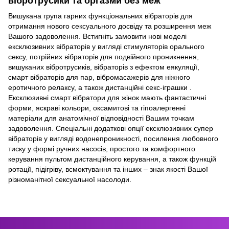
вібротрусики та оргазми без меж
Вишукана група гарних функціональних вібраторів для
отримання нового сексуального досвіду та розширення меж
Вашого задоволення. Встигніть замовити нові моделі
ексклюзивних вібраторів у вигляді стимуляторів орального
сексу, потрійних вібраторів для подвійного проникнення,
вишуканих вібротрусиків, вібраторів з ефектом еякуляції,
смарт вібраторів для пар, вібромасажерів для ніжного
еротичного релаксу, а також дистанційні секс-іграшки .
Ексклюзивні смарт
вібратори для жінок
мають фантастичні
форми, яскраві кольори, оксамитові та гіпоалергенні
матеріали для анатомічної відповідності Вашим точкам
задоволення. Спеціальні додаткові опції ексклюзивних супер
вібраторів у вигляді водонепроникності, посилення любовного
тиску у формі ручних насосів, простого та комфортного
керування пультом дистанційного керування, а також функцій
ротації, підігріву, всмоктування та інших – знак якості Вашої
різноманітної сексуальної насолоди.