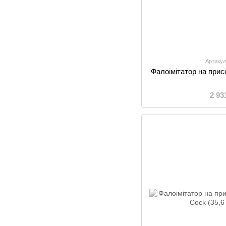
Артикул
Фалоімітатор на прис
2 93