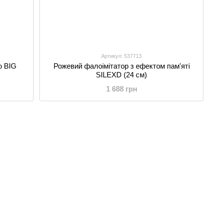
Артикул: 537713
ю BIG
Рожевий фалоімітатор з ефектом пам'яті
SILEXD (24 см)
1 688 грн