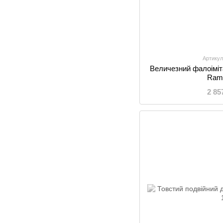
Артикул
Величезний фалоіміт
Ram
2 85