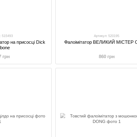
: 515493
Артикул: 520195
атор на присосці Dick
Фалоімітатор ВЕЛИКИЙ МІСТЕР 
bone
7 грн
860 грн