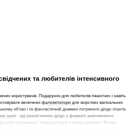
освідчених та любителів інтенсивного
ених користувачів. Подарунок для любителів пікантних і навіть
истовувати величезні
фалоімітатори
для жорстких вагінальних
шному об’ємі і та фантастичній довжині потужного ділдо гіганта
екс шопі
- від реалістичних ділдо у форматі анатомічного
о копії справжньої людської руки в повну довжину. Великі
о якісної сучасної кібершкіри, яка на дотик практично не
тимну іграшку на будь-якій гладкій та рівній поверхні. За