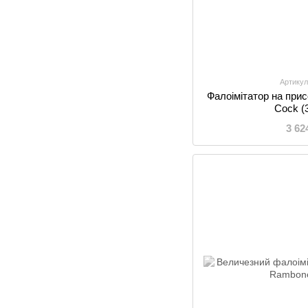
Артикул
Фалоімітатор на при
Cock (
3 62