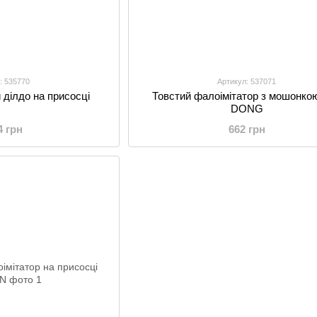
: 535770
Артикул: 537071
 ділдо на присосці
Товстий фалоімітатор з мошонко
DONG
4 грн
662 грн