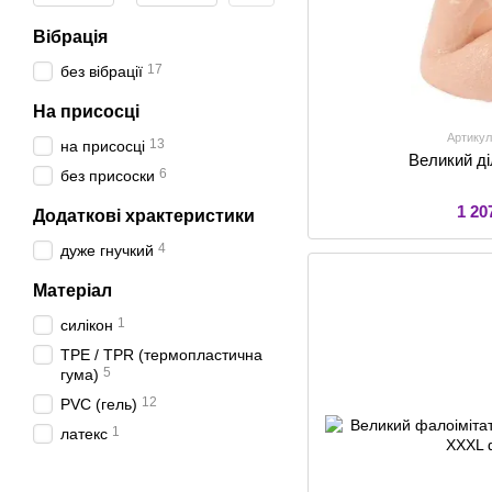
Вібрація
17
без вібрації
На присосці
Артикул
13
на присосці
Великий д
6
без присоски
1 20
Додаткові храктеристики
4
дуже гнучкий
Матеріал
1
силікон
TPE / TPR (термопластична
5
гума)
12
PVC (гель)
1
латекс