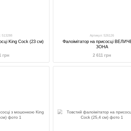
: 513288
Артикул: 526126
осці King Cock (23 см)
Фалоімітатор на присосці ВЕЛИ
ЗОНА
1 грн
2 611 грн