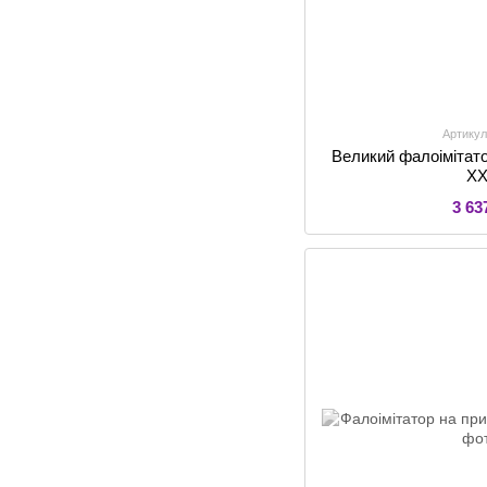
Артикул
Великий фалоімітат
X
3 63