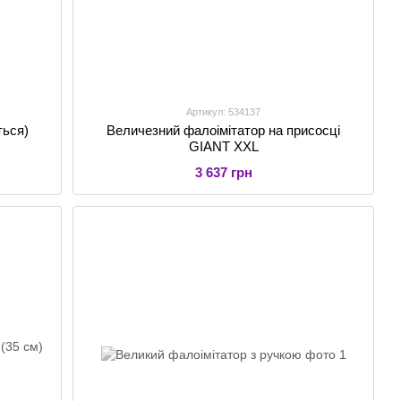
Артикул: 534137
ться)
Величезний фалоімітатор на присосці
GIANT XXL
3 637 грн