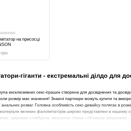
 8008040NR
мітатор на присосці
NSON
 грн
атори-гіганти - екстремальні ділдо для д
рупа ексклюзивних секс-іграшок створена для досвідчених та досвідч
коли розмір має значення! Знаючі партнери можуть купити та викор
 анальних розваг. Головна особливість секс-девайсу полягає в розкі
і матеріали великих фалоімітаторів широко представлені в нашому
с
вкою, широким стовбуром, венозною сіткою і об'ємною мошонкою - д
 з пружного та гладкого гелію, оксамитового та ніжного силікону, аб
ньої. Завдяки моделям із потужною присоскою Ви зможете закріпити ін