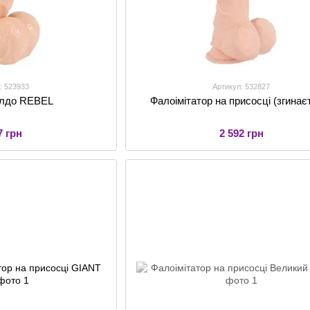
: 523933
Артикул: 532827
ілдо REBEL
Фалоімітатор на присосці (згинає
7 грн
2 592 грн