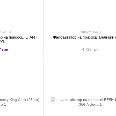
: 534153
Артикул: 507504
ор на присосці GIANT
Фалоімітатор на присосці Великий 
XXL
7 грн
4 729 грн