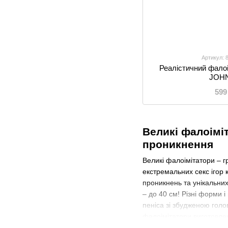
Артикул:
Реалістичний фалоі
JOH
599
Великі фалоіміт
проникнення
Великі фалоімітатори – г
екстремальних секс ігор 
проникнень та унікальних
– до 40 см! Різні форми 
пеніса зі збудженою голо
фалоімітатори виготовлені
відрізняється від справж