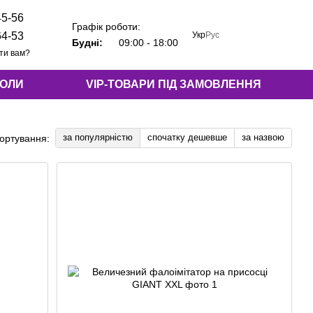
45-56
Графік роботи:
Укр
Рус
64-53
Будні:
09:00 - 18:00
ти вам?
КОЛИ
VIP-ТОВАРИ ПІД ЗАМОВЛЕННЯ
за популярністю
спочатку дешевше
за назвою
ортування: