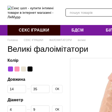
Перейти до основного контенту
СЕКС ІГРАШКИ
БДСМ
БІ
Головна
СЕКС ІГРАШКИ
ФАЛОІМІТАТОРИ
великі
Великі фалоімітатори
Колір
Довжина
Від Довжина
До Довжина
ОК
Діаметр
Від Діаметр
До Діаметр
ОК