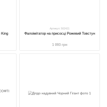
Артикул: 502421
 King
Фалоімітатор на присосці Рожевий Товстун
1 093 грн