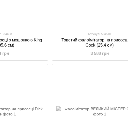
: 534498
Артикул: 534501
сосці з мошонкою King
Товстий фалоімітатор на присосці
35,6 см)
Cock (25,4 см)
4 грн
3 588 грн