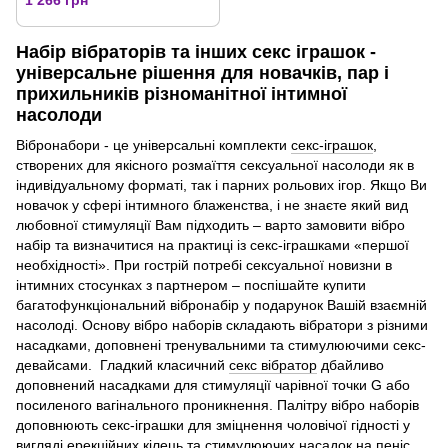
1 266 грн
Набір вібраторів та інших секс іграшок -
універсальне рішення для новачків, пар і
прихильників різноманітної інтимної
насолоди
Вібронабори - це універсальні комплекти
секс-іграшок
,
створених для якісного розмаїття сексуальної насолоди як в
індивідуальному форматі, так і парних рольових ігор. Якщо Ви
новачок у сфері інтимного блаженства, і не знаєте який вид
любовної стимуляції Вам підходить – варто замовити вібро
набір та визначитися на практиці із секс-іграшками «першої
необхідності». При гострій потребі сексуальної новизни в
інтимних стосунках з партнером – поспішайте купити
багатофункціональний вібронабір у подарунок Вашій взаємній
насолоді. Основу вібро наборів складають вібратори з різними
насадками, доповнені тренувальними та стимулюючими секс-
девайсами. Гладкий класичний
секс вібратор
дбайливо
доповнений насадками для стимуляції чарівної точки G або
посиленого вагінального проникнення. Палітру вібро наборів
доповнюють секс-іграшки для зміцнення чоловічої гідності у
вигляді ерекційних кілець та стимулюючих насадок на пеніс.