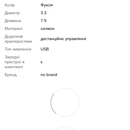
Колір
Фуксія
Діаметр
3.3
Довжина
7.9
Матеріал
силікон
Додаткові
дистанційне управління
храктеристики
Тип живлення
USB
Зарядні
пристрої в
є
комплекті
Бренд
no brand