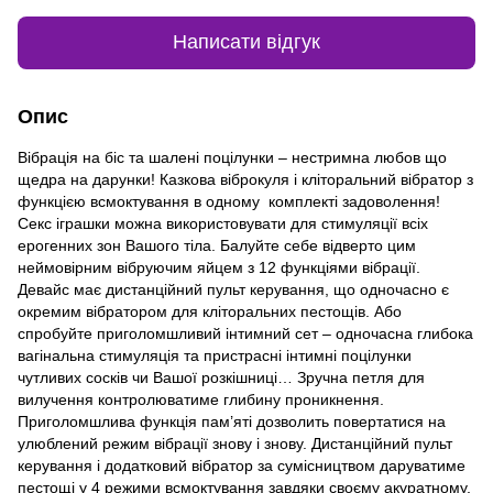
Написати відгук
Опис
Вібрація на біс та шалені поцілунки – нестримна любов що
щедра на дарунки! Казкова віброкуля і кліторальний вібратор з
функцією всмоктування в одному комплекті задоволення!
Секс іграшки можна використовувати для стимуляції всіх
ерогенних зон Вашого тіла. Балуйте себе відверто цим
неймовірним вібруючим яйцем з 12 функціями вібрації.
Девайс має дистанційний пульт керування, що одночасно є
окремим вібратором для кліторальних пестощів. Або
спробуйте приголомшливий інтимний сет – одночасна глибока
вагінальна стимуляція та пристрасні інтимні поцілунки
чутливих сосків чи Вашої розкішниці… Зручна петля для
вилучення контролюватиме глибину проникнення.
Приголомшлива функція пам’яті дозволить повертатися на
улюблений режим вібрації знову і знову. Дистанційний пульт
керування і додатковий вібратор за сумісництвом даруватиме
пестощі у 4 режими всмоктування завдяки своєму акуратному,