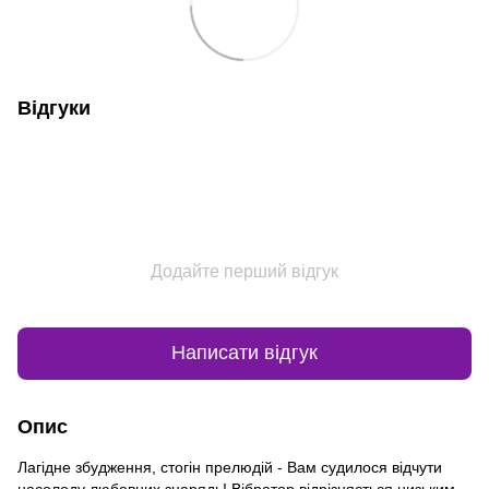
Відгуки
Додайте перший відгук
Написати відгук
Опис
Лагідне збудження, стогін прелюдій - Вам судилося відчути
насолоду любовних знарядь! Вібратор відрізняється низьким