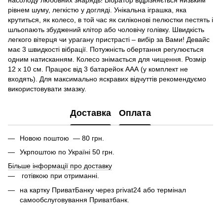
рівнем шуму, легкістю у догляді. Унікальна іграшка, яка
крутиться, як колесо, в той час як силіконові пелюстки пестять і
шльопають збуджений клітор або чоловічу голівку. Швидкість
легкого вітерця чи урагану пристрасті – вибір за Вами! Девайс
має 3 швидкості вібрації. Потужність обертання регулюється
одним натисканням. Колесо знімається для чищення. Розмір
12 х 10 см. Працює від 3 батарейок AАА (у комплект не
входять). Для максимально яскравих відчуттів рекомендуємо
використовувати змазку.
Доставка
Оплата
Новою поштою — 80 грн.
Укрпоштою по Україні 50 грн.
Більше інформації про доставку
готівкою при отриманні.
на картку ПриватБанку через privat24 або термінал
самообслуговування Приватбанк.