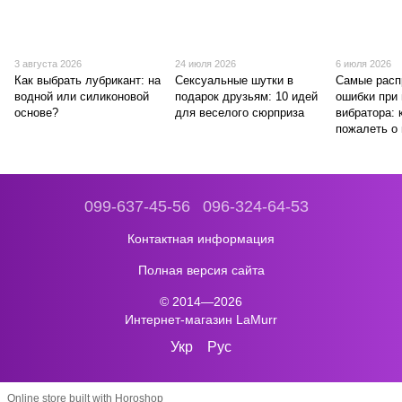
3 августа 2026
24 июля 2026
6 июля 2026
Как выбрать лубрикант: на
Сексуальные шутки в
Самые расп
водной или силиконовой
подарок друзьям: 10 идей
ошибки при
основе?
для веселого сюрприза
вибратора: 
пожалеть о 
099-637-45-56
096-324-64-53
Контактная информация
Полная версия сайта
© 2014—2026
Интернет-магазин LaMurr
Укр
Рус
Online store built with Horoshop