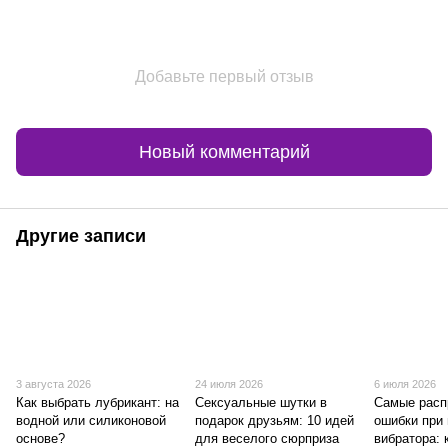
Добавьте первый отзыв
Новый комментарий
Другие записи
3 августа 2026
24 июля 2026
6 июля 2026
Как выбрать лубрикант: на
Сексуальные шутки в
Самые расп
водной или силиконовой
подарок друзьям: 10 идей
ошибки при
основе?
для веселого сюрприза
вибратора: 