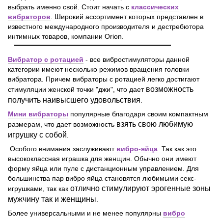
выбрать именно свой. Стоит начать с
классических
вибраторов
. Широкий ассортимент которых представлен в
известного международного производителя и дестребютора
интимных товаров, компании Orion.
Вибратор с ротацией
- все вибростимуляторы данной
категории имеют несколько режимов вращения головки
вибратора. Причем вибраторы с ротацией легко достигают
возможность
стимуляции женской точки "джи", что дает
получить наивысшего удовольствия
.
Мини вибраторы
популярные благодаря своим компактным
взять свою любимую
размерам, что дает возможность
игрушку с собой
.
Особого внимания заслуживают
вибро-яйца
. Так как это
высококлассная играшка для женщин. Обычно они имеют
форму яйца или пуле с дистанционным управлением. Для
большинства пар вибро яйца становятся любимыми секс-
отлично стимулируют эрогенные зоны
игрушками, так как
мужчину так и женщины
.
Более универсальными и не менее популярны
вибро