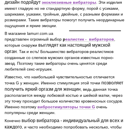
дизайн подойдут
эксклюзивные вибраторы
. Эти изделия
имеют гладкую но не стандартную форму, порой с усиками,
шариками, ушками, тройные, двойные, с разными формами и
розмерами. Такие вибраторы помогут получить неординарные
ощущения и яркие эмоции.
В магазине lamurr.com.ua
представлен огромный выбор
р
е
алистик - вибраторов
,
выглядят как настоящий мужской
которые снаружи
орган
.
Так и есть! Большинство вибраторов-реалистиков
созданные со слепков мужских органов известных порно-
звезд. Поэтому такие вибраторы очень ценятся среди
любителей секс-игрушек.
Известно, что наибольшей чувствительностью отличается
позволяет
точка G у женщин. Именно стимуляция этой точки
получить яркий оргазм для женщин
, ведь данная точка
располагается между лобковой костью и шейкой матки, через
эту точку проходит большое количество кровеносных сосудов.
Именно поэтому
вибростимуляторы точки G
очень
популярны среди женщин.
выбор вибратора - индивидуальный для всех и
Конечно
каждого
,
и часто необходимо попробовать несколько, чтобы