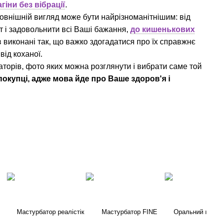
агіни без вібрації
.
зовнішній вигляд може бути найрізноманітнішим: від
т і задовольнити всі Ваші бажання,
до кишенькових
в виконані так, що важко здогадатися про їх справжнє
від коханої.
аторів, фото яких можна розглянути і вибрати саме той
покупці, адже мова йде про Ваше здоров'я і