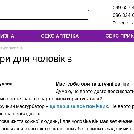
099-637-
096-324-
Передзвони
ЛИЗНА
СЕКС АПТЕЧКА
СЕКС ПРИ
 для чоловіків
и для чоловіків
Мастурбатори та штучні вагіни
–
Думаю, не варто довго пояснювати,
мо про те, навіщо варто ними користуватися?
 ручний мастурбатор –
це перш за все помічник
. Не варто 
сова необхідність.
дова життя кожної людини, і для чоловіка він має величезн
пов'язана з вагітністю, пологами або іншими складовими н