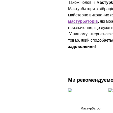
Також чоловічі
мастурб
Мастурбатори з вібраці
майстерно виконаних лял
мастурбаторів
, які м
призначення, що дуже ва
У нашому інтернет-секс
товар, який сподобаєть
задоволення!
Ми рекомендуєм