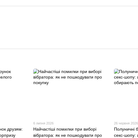
6 липня 2026
26 червня 202
нок друзям:
Найчастіші помилки при виборі
Полуничні 
сюрпризу
вібратора: як не пошкодувати про
секс-шопу: