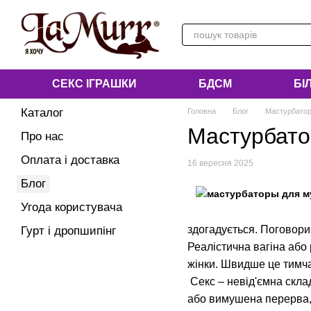
Перейти до основного контенту
СЕКС ІГРАШКИ
БДСМ
БІ
Каталог
Головна
Блог
Мастурбатори
Мастурбатор
Про нас
Оплата і доставка
16 вересня 2025
Блог
Угода користувача
здогадується. Поговори
Гурт і дропшипінг
Реалістична вагіна або
жінки. Швидше це тимча
Секс – невід'ємна скла
або вимушена перерва, 