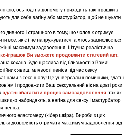
інкою, ось тоді на допомогу приходять такі іграшки з
упують для себе вагіну або мастурбатор, щоб не шукати
ого дивного і страшного в тому, що чоловік отримує
и все, як є і не напружуватися, а хтось замислюється
ти жінці максимум задоволення. Штучна реалістична
кс-іграшок Ви зможете продовжити статевий акт,
аша кохана буде щаслива від близькості з Вами!
стійних явищ, млявості пеніса під час сексу,
вагінами з секс-шопу! Це універсальні помічники, здатні
ов'ям і продовжити Ваш сексуальний вік на довгі роки.
а
здатні збагатити процес самозадоволення
, так як
швидко набридають, а вагіна для сексу і мастурбатор
я пеніса.
тичного еластомеру (кібер шкіра). Вироби з цих
 кульки дозволяють отримати максимум задоволення від