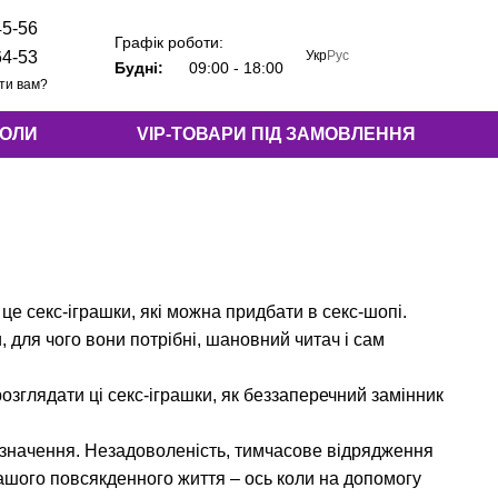
45-56
Графік роботи:
Укр
Рус
64-53
Будні:
09:00 - 18:00
ти вам?
КОЛИ
VIP-ТОВАРИ ПІД ЗАМОВЛЕННЯ
 це секс-іграшки, які можна придбати в секс-шопі.
 для чого вони потрібні, шановний читач і сам
розглядати ці секс-іграшки, як беззаперечний замінник
е значення. Незадоволеність, тимчасове відрядження
ашого повсякденного життя – ось коли на допомогу