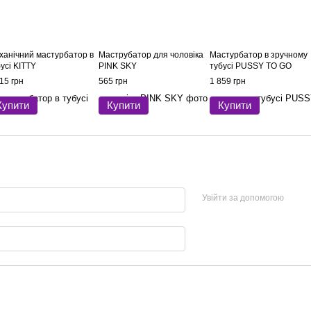
ханічний мастурбатор в
Маструбатор для чоловіка
Мастурбатор в зручному
усі KITTY
PINK SKY
тубусі PUSSY TO GO
15 грн
565 грн
1 859 грн
Купити
Купити
Купити
Увійти за допомогою