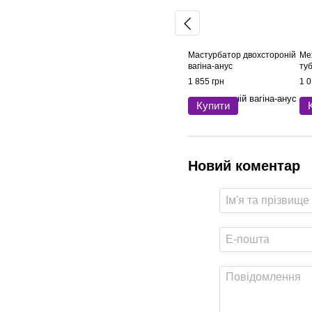
Мастурбатор двохстороній
Ме
вагіна-анус
туб
1 855 грн
1 0
Купити
Новий коментар