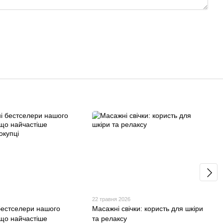
6
22 травня 2026
бестселери нашого
Масажні свічки: користь для шкіри
 що найчастіше
та релаксу