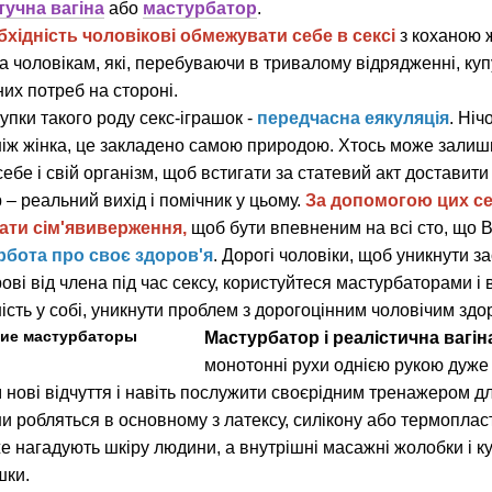
тучна вагіна
або
мастурбатор
.
бхідність чоловікові обмежувати себе в сексі
з коханою ж
ала чоловікам, які, перебуваючи в тривалому відрядженні, к
них потреб на стороні.
упки такого роду секс-іграшок -
передчасна еякуляція
. Ніч
ж жінка, це закладено самою природою. Хтось може залишит
себе і свій організм, щоб встигати за статевий акт достави
 – реальний вихід і помічник у цьому.
За допомогою цих се
ати сім'явиверження,
щоб бути впевненим на всі сто, що В
рбота про своє здоров'я
. Дорогі чоловіки, щоб уникнути за
ові від члена під час сексу, користуйтеся мастурбаторами і 
сть у собі, уникнути проблем з дорогоцінним чоловічим здор
Мастурбатор і реалістична
вагін
монотонні рухи однією рукою дуже 
нові відчуття і навіть послужити своєрідним тренажером дл
ни робляться в основному з латексу, силікону або термоплас
же нагадують шкіру людини, а внутрішні масажні жолобки і
шки.