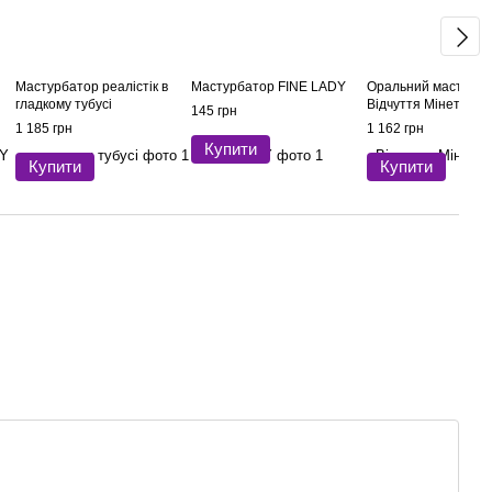
Мастурбатор реалістік в
Мастурбатор FINE LADY
Оральний мастурба
гладкому тубусі
Відчуття Мінету
145 грн
1 185 грн
1 162 грн
Купити
Купити
Купити