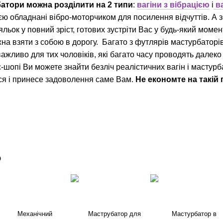
атори можна розділити на 2 типи
:
вагіни з вібрацією
і
в
єю обладнані вібро-моторчиком для посилення відчуттів. А 
ьок у повний зріст, готових зустріти Вас у будь-який момен
ожна взяти з собою в дорогу. Багато з футлярів мастурбаторі
жливо для тих чоловіків, які багато часу проводять далеко 
-шопі Ви можете знайти безліч реалістичних вагін і мастурб
ся і принесе задоволення саме Вам.
Не економте на такій 
о