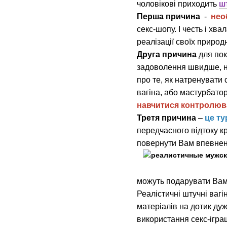
чоловікові приходить
ш
Перша причина
-
нео
секс-шопу. І честь і хв
реалізації своїх природ
Друга причина
для пок
задоволення швидше, ні
про те, як натренувати 
вагіна, або мастурбатор
навчитися контролюв
Третя причина
–
це ту
передчасного відтоку кр
повернути Вам впевнені
можуть подарувати Вам 
Реалістичні штучні вагі
матеріалів на дотик ду
використання секс-ігра