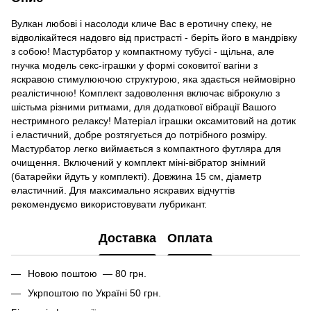
Вулкан любові і насолоди кличе Вас в еротичну спеку, не
відволікайтеся надовго від пристрасті - беріть його в мандрівку
з собою! Мастурбатор у компактному тубусі - щільна, але
гнучка модель секс-іграшки у формі соковитої вагіни з
яскравою стимулюючою структурою, яка здається неймовірно
реалістичною! Комплект задоволення включає віброкулю з
шістьма різними ритмами, для додаткової вібрації Вашого
нестримного релаксу! Матеріал іграшки оксамитовий на дотик
і еластичний, добре розтягується до потрібного розміру.
Мастурбатор легко виймається з компактного футляра для
очищення. Включений у комплект міні-вібратор знімний
(батарейки йдуть у комплекті). Довжина 15 см, діаметр
еластичний. Для максимально яскравих відчуттів
рекомендуємо використовувати лубрикант.
Доставка
Оплата
Новою поштою — 80 грн.
Укрпоштою по Україні 50 грн.