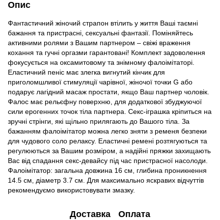
Опис
Фантастичний жіночий страпон втілить у життя Ваші таємні
бажання та пристрасні, сексуальні фантазії. Поміняйтесь
активними ролями з Вашим партнером – свіжі враження
кохання та гучні оргазми гарантовані! Комплект задоволення
фокусується на оксамитовому та знімному фалоімітаторі.
Еластичний пеніс має злегка вигнутий кінчик для
приголомшливої ​​стимуляції чарівної, жіночої точки G або
подарує лагідний масаж простати, якщо Ваш партнер чоловік.
Фалос має рельєфну поверхню, для додаткової збуджуючої
сили ерогенних точок тіла партнера. Секс-іграшка кріпиться на
зручні стрінги, які щільно прилягають до Вашого тіла. За
бажанням фалоімітатор можна легко зняти з ременя безпеки
для чудового соло релаксу. Еластичні ремені розтягуються та
регулюються за Вашим розміром, а надійні пряжки захищають
Вас від спадання секс-девайсу під час пристрасної насолоди.
Фалоімітатор: загальна довжина 16 см, глибина проникнення
14.5 см, діаметр 3.7 см. Для максимально яскравих відчуттів
рекомендуємо використовувати змазку.
Доставка
Оплата