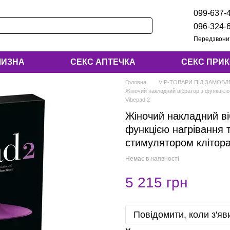
099-637-
096-324-
Передзвони
ЛИЗНА
СЕКС АПТЕЧКА
СЕКС ПРИ
Головна
VIP-ТОВАРИ ПІД ЗАМОВ
Жіночий накладний вібратор з функцією
Vibepad 2
Жіночий накладний ві
функцією нагрівання 
стимулятором клітора
Немає в наявності
5 215 грн
Повідомити, коли з'яв