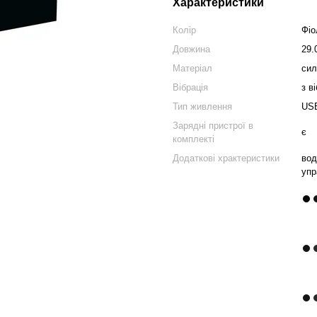
Характеристики
Колір
Фіо
Довжина
29.
Матеріал
сил
Вібрація
з в
Тип живлення
US
Зарядні пристрої в
є
комплекті
Додаткові храктеристики
вод
упр