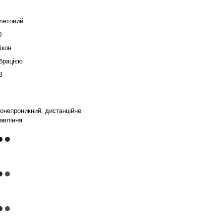
летовий
0
ікон
ібрацією
B
онепроникний, дистанційне
авління