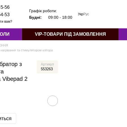
45-56
Графік роботи:
Укр
Рус
64-53
Будні:
09:00 - 18:00
ти вам?
КОЛИ
VIP-ТОВАРИ ПІД ЗАМОВЛЕННЯ
ЛЕННЯ
 нагрівання та стимулятором клітора
братор з
Артикул
553263
та
 Vibepad 2
иться