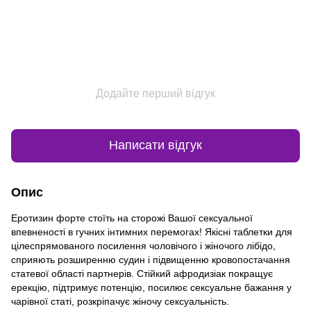
Додайте перший відгук
Написати відгук
Опис
Еротизин форте стоїть на сторожі Вашої сексуальної
впевненості в гучних інтимних перемогах! Якісні таблетки для
цілеспрямованого посилення чоловічого і жіночого лібідо,
сприяють розширенню судин і підвищенню кровопостачання
статевої області партнерів. Стійкий афродизіак покращує
ерекцію, підтримує потенцію, посилює сексуальне бажання у
чарівної статі, розкріпачує жіночу сексуальність.