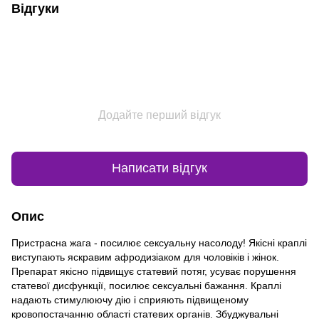
Відгуки
Додайте перший відгук
Написати відгук
Опис
Пристрасна жага - посилює сексуальну насолоду! Якісні краплі
виступають яскравим афродизіаком для чоловіків і жінок.
Препарат якісно підвищує статевий потяг, усуває порушення
статевої дисфункції, посилює сексуальні бажання. Краплі
надають стимулюючу дію і сприяють підвищеному
кровопостачанню області статевих органів. Збуджувальні