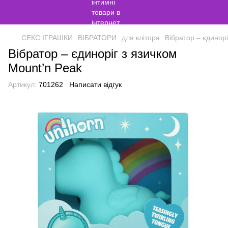
СЕКС ІГРАШКИ
ВІБРАТОРИ
для клітора
Вібратор – єдинорі
Вібратор – єдиноріг з язичком
Mount’n Peak
Артикул:
701262
Написати відгук