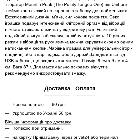
вібратор Mount'n Peak (The Pointy Tongue One) від Unihorn
неймовірно схожий на справжню забавку для найменьших.
Ексклюзивний дизайн, м'яке, силіконове покриття. Секс
іграшка подарує інтенсивний кліторний оргазм від вібрацій
ніжного та жвавого язичка у відкритому роті. Розкішний
подвійний двигун забезпечує надійну потужність. 10 різних
режимів вібрації та руху язичка можна керувати окремо одним
натисканням кнопки. Чарівна іграшка для універсальних ігор -
наодинці або в парі, вдома або в дорозі! Заряджається від
USB-кабелю, що входить в комплект. Розмір: 9 см х 9 см х 4
см. Вага 87 г. Для максимально яскравих відчуттів
рекомендуємо використовувати змазку.
Доставка
Оплата
Новою поштою — 80 грн.
Укрпоштою по Україні 50 грн.
Більше інформації про доставку
готівкою при отриманні.
на картку ПриватБанку через privat24 або термінал