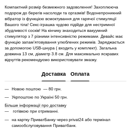
Компактний розмір безмежного задоволення! Захоплююча
подорож до берегів насолоди та оргазмів! Водонепроникний
вібратор із функцією всмоктування для гарячої стимуляції
Вашого тіла! Секс-іграшка чудово підійде для нестримної
збудливості сосків! На кінчику знаходиться вакуумний
стимулятор з 7 різними інтенсивністю режимами. Девайс має
функцію запам'ятовування улюблених режимів. Заряджається
за допомогою USB-шнура ( входить у комплект). Загальна
довжина 13 см, діаметр 3.8 см. Для максимально яскравих
відчуттів рекомендуємо використовувати змазку.
Доставка
Оплата
Новою поштою — 80 грн.
Укрпоштою по Україні 50 грн.
Більше інформації про доставку
готівкою при отриманні.
на картку ПриватБанку через privat24 або термінал
самообслуговування Приватбанк.