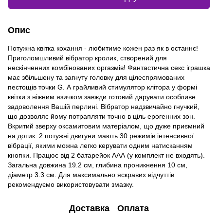
Опис
Потужна квітка кохання - любитиме кожен раз як в останнє!
Приголомшливий вібратор кролик, створений для
нескінченних комбінованих оргазмів! Фантастична секс іграшка
має збільшену та загнуту головку для цілеспрямованих
пестощів точки G. А грайливий стимулятор клітора у формі
квітки з ніжним язичком завжди готовий дарувати особливе
задоволення Вашій перлині. Вібратор надзвичайно гнучкий,
що дозволяє йому потрапляти точно в ціль ерогенних зон.
Вкритий зверху оксамитовим матеріалом, що дуже приємний
на дотик. 2 потужні двигуни мають 30 режимів інтенсивної
вібрації, якими можна легко керувати одним натисканням
кнопки. Працює від 2 батарейок ААА (у комплект не входять).
Загальна довжина 19.2 см, глибина проникнення 10 см,
діаметр 3.3 см. Для максимально яскравих відчуттів
рекомендуємо використовувати змазку.
Доставка
Оплата