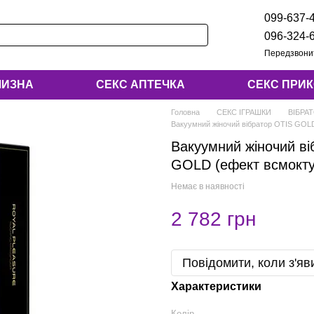
099-637-
096-324-
Передзвони
ЛИЗНА
СЕКС АПТЕЧКА
СЕКС ПРИ
Головна
СЕКС ІГРАШКИ
ВІБРА
Вакуумний жіночий вібратор OTIS GOL
Вакуумний жіночий ві
GOLD (ефект всмокту
Немає в наявності
2 782 грн
Повідомити, коли з'яв
Характеристики
Колір