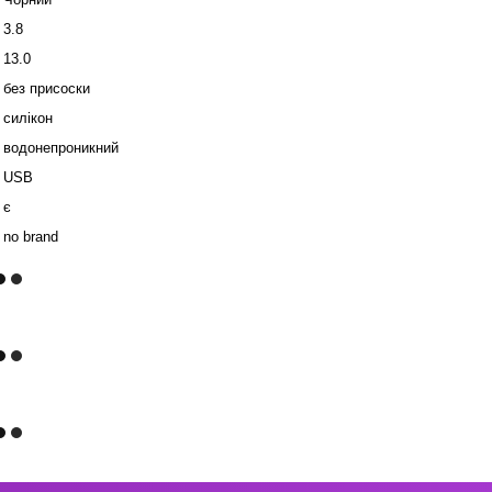
3.8
13.0
без присоски
силікон
водонепроникний
USB
є
no brand