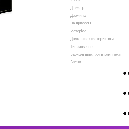
Діаметр
Довжина
На присосці
Матеріал
Додаткові храктеристики
Тип живлення
Зарядні пристрої в комплекті
Бренд