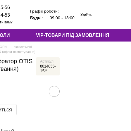
45-56
Графік роботи:
Укр
Рус
64-53
Будні:
09:00 - 18:00
ти вам?
КОЛИ
VIP-ТОВАРИ ПІД ЗАМОВЛЕННЯ
ТОРИ
ексклюзивні
D (ефект всмоктування)
братор OTIS
Артикул
8014633-
вання)
1SY
иться
Чорний