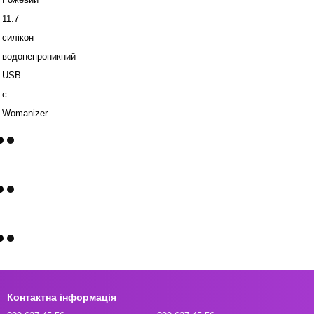
11.7
силікон
водонепроникний
USB
є
Womanizer
Контактна інформація