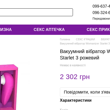
099-637-
096-324-
Передзвони
ЛИЗНА
СЕКС АПТЕЧКА
СЕКС ПРИ
Головна
СЕКС ІГРАШКИ
ВІБРА
Вакуумний вібратор Womanizer Starlet 
Вакуумний вібратор 
Starlet 3 рожевий
Немає в наявності
2 302 грн
Повідомити, коли з'яв
Характеристики
Колір