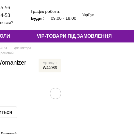
45-56
Графік роботи:
Укр
Рус
64-53
Будні:
09:00 - 18:00
ти вам?
КОЛИ
VIP-ТОВАРИ ПІД ЗАМОВЛЕННЯ
ТОРИ
для клітора
3 рожевий
Womanizer
Артикул
W44086
иться
Рожевий