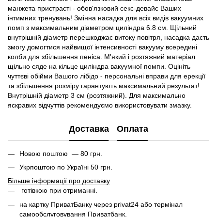
манжета пристрасті - обов'язковий секс-девайс Ваших
інтимних тренувань! Змінна насадка для всіх видів вакуумних
помп з максимальним діаметром циліндра 6.8 см. Щільний
внутрішній діаметр перешкоджає витоку повітря, насадка дасть
змогу домогтися найвищої інтенсивності вакууму всередині
колби для збільшення пеніса. М'який і розтяжний матеріал
щільно сяде на кільце циліндра вакуумної помпи. Оцініть
чуттєві обійми Вашого лібідо - персональні вправи для ерекції
та збільшення розміру гарантують максимальний результат!
Внутрішній діаметр 3 см (розтяжний). Для максимально
яскравих відчуттів рекомендуємо використовувати змазку.
Доставка
Оплата
Новою поштою — 80 грн.
Укрпоштою по Україні 50 грн.
Більше інформації про доставку
готівкою при отриманні.
на картку ПриватБанку через privat24 або термінал
самообслуговування Приватбанк.