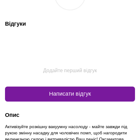
Відгуки
Додайте перший відгук
Написати відгук
Опис
Активізуйте розкішну вакуумну насолоду - майте завжди під
рукою змінну насадку для чоловічих помп, щоб нагородити
величезною силою і витривалістю Ваш пеніс! Оксамитова