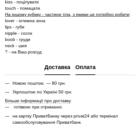
kiss - поцілувати
touch - помацати.
На іншому кубику - частини тіла, з якими це потрібно робити
:
lover - інтимна зона
lips - губи
nipple - сосок
boob - груди
neck - шия
? - на Ваш розсуд
Доставка
Оплата
Новою поштою — 80 грн.
Укрпоштою по Україні 50 грн.
Більше інформації про доставку
готівкою при отриманні.
на картку ПриватБанку через privat24 або термінал
самообслуговування Приватбанк.