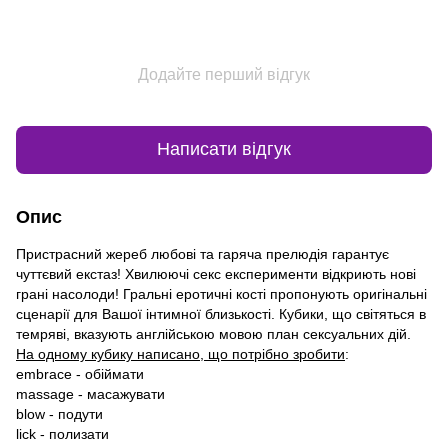
Додайте перший відгук
Написати відгук
Опис
Пристрасний жереб любові та гаряча прелюдія гарантує
чуттєвий екстаз! Хвилюючі секс експерименти відкриють нові
грані насолоди! Гральні еротичні кості пропонують оригінальні
сценарії для Вашої інтимної близькості. Кубики, що світяться в
темряві, вказують англійською мовою план сексуальних дій.
На одному кубику написано, що потрібно зробити
:
embrace - обіймати
massage - масажувати
blow - подути
lick - полизати