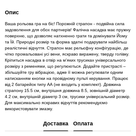
Опис
Ваша рольова гра на біс! Порожній страпон - подвійна сила
задоволення для обох партнерів! Фалічна насадка має пружну
поверхню, що дозволяє натхненно грати та домінувати Йому
та Їй. Природні розмір та форма здатні подарувати найбільш
реалістичні відчуття. Страпон має рельєфну конфігурацію, де
чітко промальовані усі вени, яскраво виражену, тверду голівку.
Кріпиться насадка в отвір на м'яких трусиках універсального
розміру з ременями, що регулюються. Додайте пристрасті –
збільшуйте гру вібрацією, адже її можна регулювати одним
натисканням кнопки на провідному пульті керування. Працює
від 2 батарейок типу АА (не входить у комплект). Довжина
страпону 15.5 см, внутрішня довжина 8.5, зовнішній діаметр
4.2 см, внутрішній діаметр 3 см, трусики універсальний розмір.
Для максимально яскравих відчуттів рекомендуємо
використовувати змазку.
Доставка
Оплата