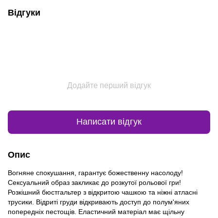
Відгуки
Додайте перший відгук
Написати відгук
Опис
Вогняне спокушання, гарантує божественну насолоду!
Сексуальний образ закликає до розкутої рольової гри!
Розкішний бюстгальтер з відкритою чашкою та ніжні атласні
трусики. Відриті груди відкривають доступ до полум'яних
попередніх пестощів. Еластичний матеріал має щільну