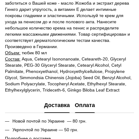
заботиться о Вашей коже - масло Жожоба и экстракт дерева
Гинкго дарит упругость, а витамин Е делает интимные
покровы гладкими и эластичными. Используй те крем для
ухода за пенисом до и после полового акта. Нанесите
небольшое количество крема на пенис и распределите
легкими массажными движениями. Товар сертифицирован и
соответствует дерматологическим тестам качества.
Произведено в Германии.
Объем:
тюбик 80 мл
Состав:
Aqua, Cetearyl Isononanoate, Ceteareth-20, Glyceryl
Stearate, PEG-30 Glyceryl Stearate, Cetearyl Alcohol, Cetyl
Palmitate, Phenoxyethanol, Hydroxyethylcellulose, Propylene
Glycol, Simmondsia Chinensis (Jojoba) Seed Oil, Benzyl Alcohol,
Sodium Polyacrylate, Tocopheryl Acetate, Ethylhexyl Stearate,
Ethylhexylglycerin, Trideceth-6, Ginkgo Biloba Leaf Extract
Доставка
Оплата
Новой почтой по Украине — 80 грн.
Укрпочтой по Украине — 50 грн.
Подробнее о доставке