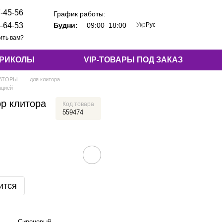
-45-56
График работы:
Укр
Рус
-64-53
Будни:
09:00–18:00
ить вам?
ПРИКОЛЫ
VIP-ТОВАРЫ ПОД ЗАКАЗ
АТОРЫ
для клитора
ацией
р клитора
Код товара
559474
ится
Сиреневый