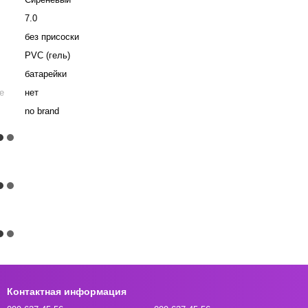
7.0
без присоски
PVC (гель)
батарейки
е
нет
no brand
Контактная информация