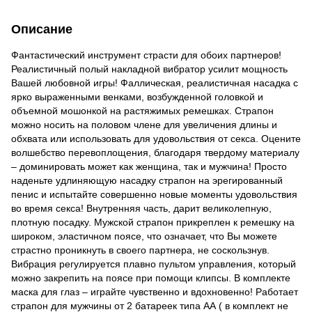
Описание
Фантастический инструмент страсти для обоих партнеров!
Реалистичный полый накладной вибратор усилит мощность
Вашей любовной игры! Фаллическая, реалистичная насадка с
ярко выраженными венками, возбужденной головкой и
объемной мошонкой на растяжимых ремешках. Страпон
можно носить на половом члене для увеличения длины и
обхвата или использовать для удовольствия от секса. Оцените
волшебство перевоплощения, благодаря твердому материалу
– доминировать может как женщина, так и мужчина! Просто
наденьте удлиняющую насадку страпон на эрегированный
пенис и испытайте совершенно новые моменты удовольствия
во время секса! Внутренняя часть, дарит великолепную,
плотную посадку. Мужской страпон прикреплен к ремешку на
широком, эластичном поясе, что означает, что Вы можете
страстно проникнуть в своего партнера, не соскользнув.
Вибрация регулируется плавно пультом управления, который
можно закрепить на поясе при помощи клипсы. В комплекте
маска для глаз – играйте чувственно и вдохновенно! Работает
страпон для мужчины от 2 батареек типа АА ( в комплект не