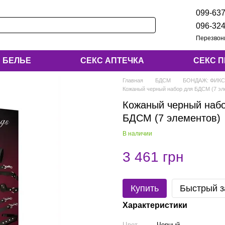
099-637
096-324
Перезвон
БЕЛЬЕ
СЕКС АПТЕЧКА
СЕКС 
Главная
БДСМ
БОНДАЖ: ФИКС
Кожаный черный набор для БДСМ (7 эл
Кожаный черный наб
БДСМ (7 элементов)
В наличии
3 461 грн
Купить
Быстрый з
Характеристики
Цвет
Черный