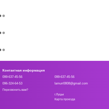
Контактная информация
099-637-45-56
099-637-45-56
096-324-64-53
lamurr0808@gmail.com
Перезвонить вам?
г.Луцьк
Карта проезда