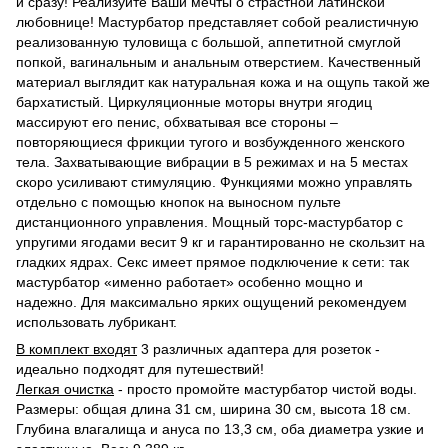
и сразу!
Реализуйте Ваши мечты о страстной латинской
любовнице!
Мастурбатор представляет собой реалистичную
реализованную туловища с большой, аппетитной смуглой
попкой, вагинальным и анальным отверстием.
Качественный
материал выглядит как натуральная кожа и на ощупь такой же
бархатистый.
Циркуляционные моторы внутри ягодиц
массируют его пенис, обхватывая все стороны –
повторяющиеся фрикции тугого и возбужденного женского
тела.
Захватывающие вибрации в 5 режимах и на 5 местах
скоро усиливают стимуляцию.
Функциями можно управлять
отдельно с помощью кнопок на выносном пульте
дистанционного управления.
Мощный торс-мастурбатор с
упругими ягодами весит 9 кг и гарантированно не скользит на
гладких ядрах.
Секс имеет прямое подключение к сети:
так
мастурбатор «именно работает» особенно мощно и
надежно.
Для максимально ярких ощущений рекомендуем
использовать лубрикант.
В комплект входят
3 различных адаптера для розеток -
идеально подходят для путешествий!
Легкая очистка
- просто промойте мастурбатор чистой воды.
Размеры: общая длина 31 см, ширина 30 см, высота 18 см.
Глубина в
лагалища и ануса по 13,3 см, оба диаметра узкие и