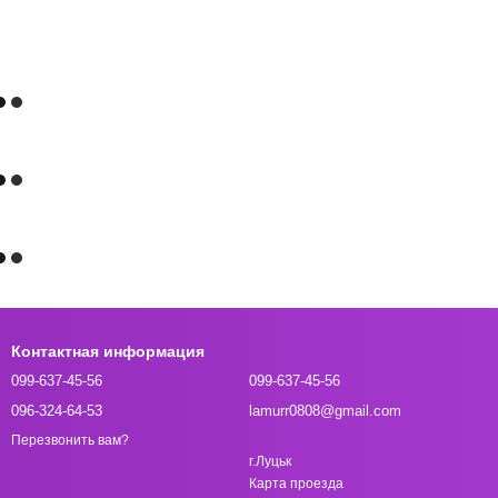
Контактная информация
099-637-45-56
099-637-45-56
096-324-64-53
lamurr0808@gmail.com
Перезвонить вам?
г.Луцьк
Карта проезда