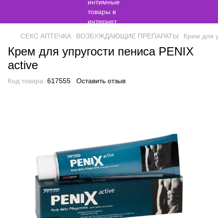
СЕКС АПТЕЧКА
ВОЗБУЖДАЮЩИЕ ПРЕПАРАТЫ
Крем для у
Крем для упругости пениса PENIX
active
Код товара:
617555
Оставить отзыв