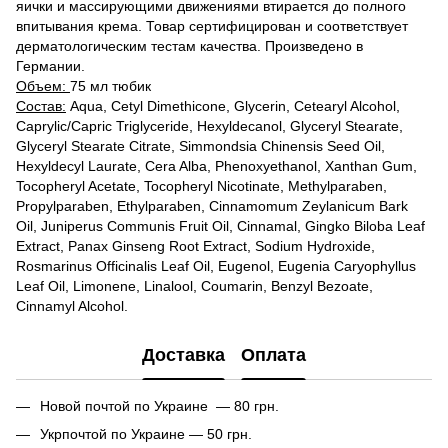
яички и массирующими движениями втирается до полного
впитывания крема. Товар сертифицирован и соответствует
дерматологическим тестам качества. Произведено в
Германии.
Объем:
75 мл тюбик
Состав:
Aqua, Cetyl Dimethicone, Glycerin, Cetearyl Alcohol,
Caprylic/Capric Triglyceride, Hexyldecanol, Glyceryl Stearate,
Glyceryl Stearate Citrate, Simmondsia Chinensis Seed Oil,
Hexyldecyl Laurate, Cera Alba, Phenoxyethanol, Xanthan Gum,
Tocopheryl Acetate, Tocopheryl Nicotinate, Methylparaben,
Propylparaben, Ethylparaben, Cinnamomum Zeylanicum Bark
Oil, Juniperus Communis Fruit Oil, Cinnamal, Gingko Biloba Leaf
Extract, Panax Ginseng Root Extract, Sodium Hydroxide,
Rosmarinus Officinalis Leaf Oil, Eugenol, Eugenia Caryophyllus
Leaf Oil, Limonene, Linalool, Coumarin, Benzyl Bezoate,
Cinnamyl Alcohol.
Доставка
Оплата
Новой почтой по Украине — 80 грн.
Укрпочтой по Украине — 50 грн.