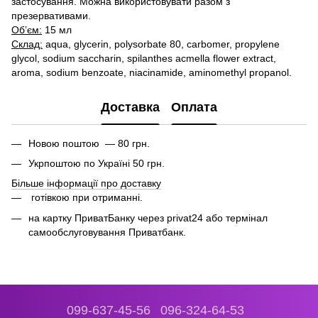
застосування. Можна використовувати разом з
презервативами.
Об’єм:
15 мл
Склад:
aqua, glycerin, polysorbate 80, carbomer, propylene
glycol, sodium saccharin, spilanthes acmella flower extract,
aroma, sodium benzoate, niacinamide, aminomethyl propanol.
Доставка
Оплата
Новою поштою — 80 грн.
Укрпоштою по Україні 50 грн.
Більше інформації про доставку
готівкою при отриманні.
на картку ПриватБанку через privat24 або термінал
самообслуговування Приватбанк.
099-637-45-56
096-324-64-53