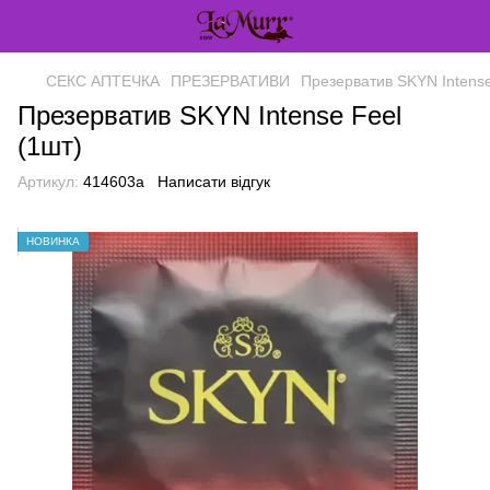
СЕКС АПТЕЧКА
ПРЕЗЕРВАТИВИ
Презерватив SKYN Intense
Презерватив SKYN Intense Feel
(1шт)
Артикул:
414603a
Написати відгук
НОВИНКА