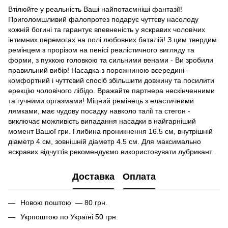
Втілюйте у реальність Ваші найпотаємніші фантазії!
Приголомшливий фалопротез подарує чуттєву насолоду
кожній богині та гарантує впевненість у яскравих чоловічих
інтимних перемогах на полі любовних баталій! З цим твердим
ремінцем з прорізом на пенісі реалістичного вигляду та
форми, з пухкою головкою та сильними венами - Ви зробили
правильний вибір! Насадка з порожниною всередині –
комфортний і чуттєвий спосіб збільшити довжину та посилити
ерекцію чоловічого лібідо. Вражайте партнера нескінченними
та гучними оргазмами! Міцний ремінець з еластичними
лямками, має чудову посадку навколо талії та стегон -
виключає можливість випадання насадки в найгарніший
момент Вашої гри. Глибина проникнення 16.5 см, внутрішній
діаметр 4 см, зовнішній діаметр 4.5 см. Для максимально
яскравих відчуттів рекомендуємо використовувати лубрикант.
Доставка
Оплата
Новою поштою — 80 грн.
Укрпоштою по Україні 50 грн.