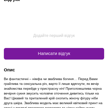
Додайте перший відгук
Написати відгук
Опис
Ви фантастичні – німфа чи зваблива богиня… Перед Вами
грайлива та сексуальна річ, варто її лише вдягнути, як вечір
знайомства перейде у пристрасну ніч! Приголомшлива чорна
вечірня сукня змусить чоловіче оточення дивитись тільки на
Вас! Цікавий та приталений крій охопить жіночу фігуру ніби
друга шкіра. Зваблива модель має великий квітковий принт на
спині у вигляді прозорого мережива та ніжну кайму знизу.