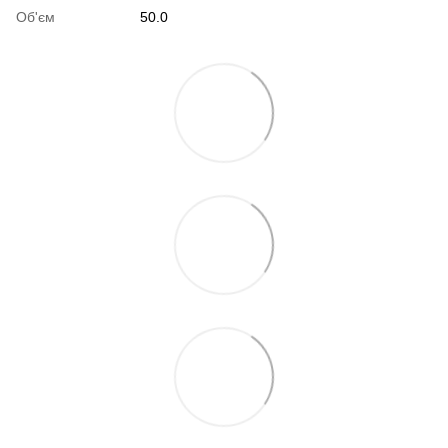
Об'єм
50.0