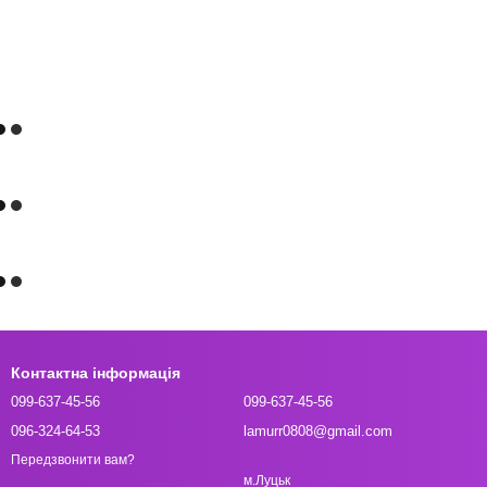
Контактна інформація
099-637-45-56
099-637-45-56
096-324-64-53
lamurr0808@gmail.com
Передзвонити вам?
м.Луцьк