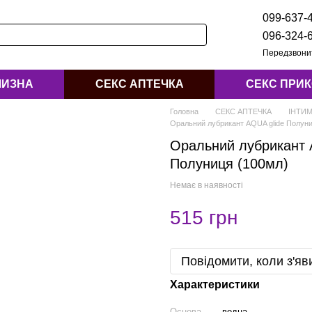
099-637-
096-324-
Передзвони
ЛИЗНА
СЕКС АПТЕЧКА
СЕКС ПРИ
Головна
СЕКС АПТЕЧКА
ІНТИ
Оральний лубрикант AQUA glide Полуни
Оральний лубрикант 
Полуниця (100мл)
Немає в наявності
515 грн
Повідомити, коли з'яв
Характеристики
Основа
водна