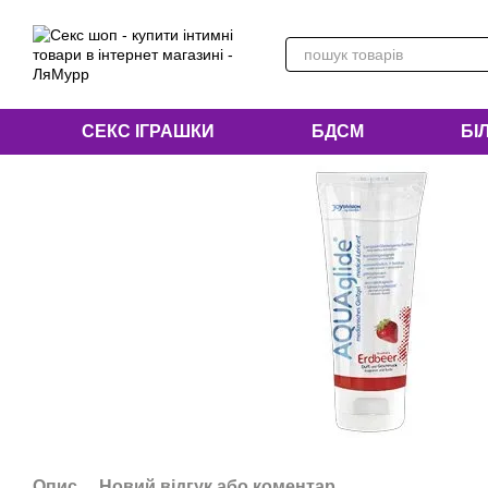
Перейти до основного контенту
СЕКС ІГРАШКИ
БДСМ
БІ
Опис
Новий відгук або коментар