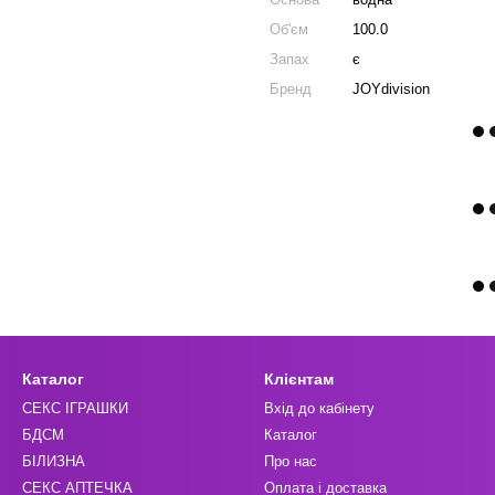
Об'єм
100.0
Запах
є
Бренд
JOYdivision
Каталог
Клієнтам
СЕКС ІГРАШКИ
Вхід до кабінету
БДСМ
Каталог
БІЛИЗНА
Про нас
СЕКС АПТЕЧКА
Оплата і доставка