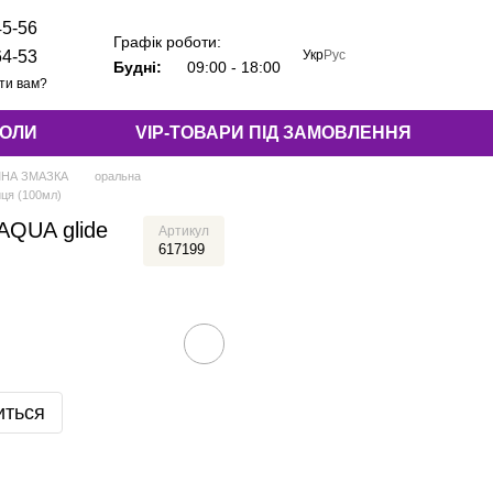
45-56
Графік роботи:
Укр
Рус
64-53
Будні:
09:00 - 18:00
ти вам?
КОЛИ
VIP-ТОВАРИ ПІД ЗАМОВЛЕННЯ
МНА ЗМАЗКА
оральна
ця (100мл)
AQUA glide
Артикул
617199
иться