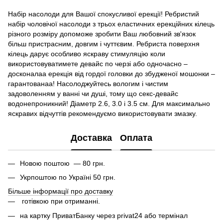
Набір насолоди для Вашої спокусливої ​​ерекції! Ребристий
набір чоловічої насолоди з трьох еластичних ерекційних кілець
різного розміру допоможе зробити Ваш любовний зв'язок
більш пристрасним, довгим і чуттєвим. Ребриста поверхня
кілець дарує особливо яскраву стимуляцію коли
використовуватимете девайс по черзі або одночасно –
досконалаа ерекція від гордої головки до збудженої мошонки –
гарантованаа! Насолоджуйтесь вологим і чистим
задоволенням у ванні чи душі, тому що секс-девайс
водонепроникний! Діаметр 2.6, 3.0 і 3.5 см. Для максимально
яскравих відчуттів рекомендуємо використовувати змазку.
Доставка
Оплата
Новою поштою — 80 грн.
Укрпоштою по Україні 50 грн.
Більше інформації про доставку
готівкою при отриманні.
на картку ПриватБанку через privat24 або термінал