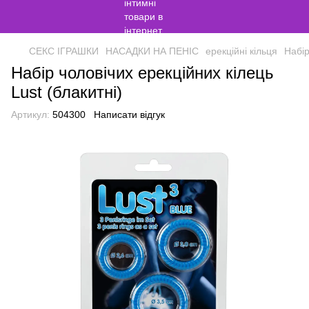
СЕКС ІГРАШКИ
НАСАДКИ НА ПЕНІС
ерекційні кільця
Набір
Набір чоловічих ерекційних кілець
Lust (блакитні)
Артикул:
504300
Написати відгук