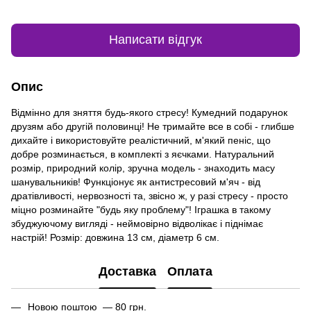
Написати відгук
Опис
Відмінно для зняття будь-якого стресу! Кумедний подарунок
друзям або другій половинці! Не тримайте все в собі - глибше
дихайте і використовуйте реалістичний, м'який пеніс, що
добре розминається, в комплекті з яєчками. Натуральний
розмір, природний колір, зручна модель - знаходить масу
шанувальників! Функціонує як антистресовий м'яч - від
дратівливості, нервозності та, звісно ж, у разі стресу - просто
міцно розминайте "будь яку проблему"! Іграшка в такому
збуджуючому вигляді - неймовірно відволікає і піднімає
настрій! Розмір: довжина 13 см, діаметр 6 см.
Доставка
Оплата
Новою поштою — 80 грн.