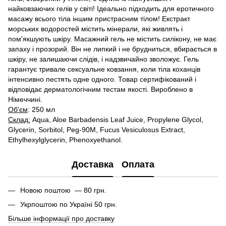
найковзаючих гелів у світі! Ідеально підходить для еротичного
масажу всього тіла іншим пристрасним тілом! Екстракт
морських водоростей містить мінерали, які живлять і
пом'якшують шкіру. Масажний гель не містить силікону, не має
запаху і прозорий. Він не липкий і не брудниться, вбирається в
шкіру, не залишаючи слідів, і надзвичайно зволожує. Гель
гарантує тривале сексуальне ковзання, коли тіла коханців
інтенсивно пестять одне одного. Товар сертифікований і
відповідає дерматологічним тестам якості. Вироблено в
Німеччині.
Об'єм
: 250 мл
Склад:
Aqua, Aloe Barbadensis Leaf Juice, Propylene Glycol,
Glycerin, Sorbitol, Peg-90M, Fucus Vesiculosus Extract,
Ethylhexylglycerin, Phenoxyethanol.
Доставка
Оплата
Новою поштою — 80 грн.
Укрпоштою по Україні 50 грн.
Більше інформації про доставку