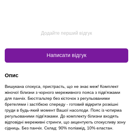
Додайте перший відгук
Написати відгук
Опис
Вишукана спокуса, пристрасть, що не знає меж! Комплект
жіночої білизни з чорного мереживного пояса з підв'язками
для панчіх. Бюстгальтер без кісточок з регульованими
бретелями і застібкою спереду - готовий відкрити розкішні
груди в будь-який момент Вашої насолоди. Пояс із чотирма
регульованими підв'язками. До комплекту білизни входять
відповідні мереживні стринги, що акцентують спокусливу зону
сідниць. Без панчіх. Склад: 90% поліамід, 10% еластан.