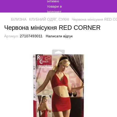
БІЛИЗНА
КЛУБНИЙ ОДЯГ, СУКНІ
Червона мінісукня RED 
Червона мінісукня RED CORNER
Артикул:
27107493011
Написати відгук