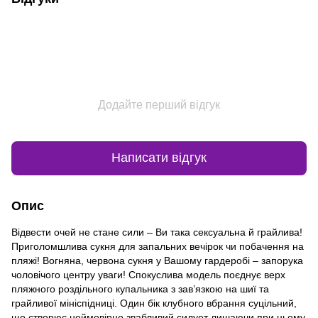
Додайте перший відгук
Написати відгук
Опис
Відвести очей не стане сили – Ви така сексуальна й грайлива!
Приголомшлива сукня для запальних вечірок чи побачення на
пляжі! Вогняна, червона сукня у Вашому гардеробі – запорука
чоловічого центру уваги! Спокуслива модель поєднує верх
пляжного роздільного купальника з зав’язкою на шиї та
грайливої мініспідниці. Один бік клубного вбрання суцільний,
що створює неймовірно звабливий силует лишаючи при цьому