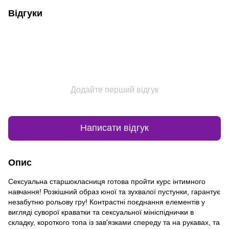
Відгуки
Додайте перший відгук
Написати відгук
Опис
Сексуальна старшокласниця готова пройти курс інтимного
навчання! Розкішний образ юної та зухвалої пустунки, гарантує
незабутню рольову гру! Контрастні поєднання елементів у
вигляді суворої краватки та сексуальної мініспіднички в
складку, короткого топа із зав'язками спереду та на рукавах, та