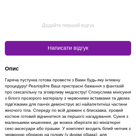
Додайте перший відгук
Написати відгук
Опис
Гаряча пустунка готова провести з Вами будь-яку інтимну
процедуру! Реалізуйте Ваші пристрасні бажання з фантазій
про сексапільну та зговірливу медсестру! Спокуслива мінісукня
з білого прозорого матеріалу з червоними вставками та двома
підв'язками для панчіх демонструє всі найапетитніші частини
жіночого тіла. Спереду по всій довжині є блискавка, ігровий
костюм готовий відчинитися за першого нагадування. Сукня з
маленькими кишенями, де можна зберігати всі мініатюрні
секс-аксесуари або іграшки. У комплект входить білий чепчик з
червоною оборкою на голову (у формі обідка), для