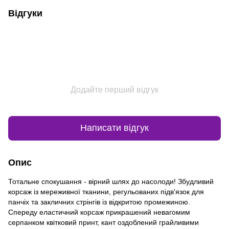
Відгуки
Додайте перший відгук
Написати відгук
Опис
Тотальне спокушання - вірний шлях до насолоди! Збудливий
корсаж із мереживної тканини, регульованих підв'язок для
панчіх та закличних стрінгів із відкритою промежиною.
Спереду еластичний корсаж прикрашений невагомим
серпанком квітковий принт, кант оздоблений грайливими