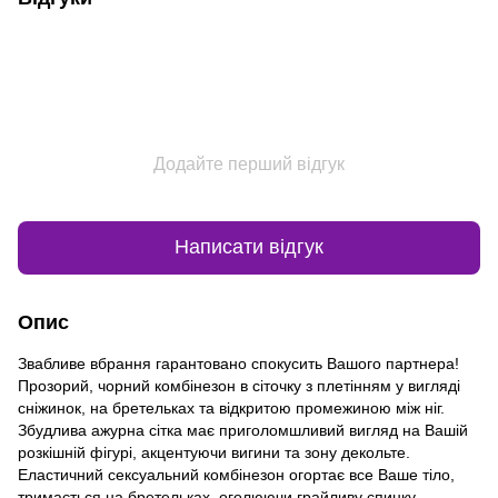
Додайте перший відгук
Написати відгук
Опис
Звабливе вбрання гарантовано спокусить Вашого партнера!
Прозорий, чорний комбінезон в сіточку з плетінням у вигляді
сніжинок, на бретельках та відкритою промежиною між ніг.
Збудлива ажурна сітка має приголомшливий вигляд на Вашій
розкішній фігурі, акцентуючи вигини та зону декольте.
Еластичний сексуальний комбінезон огортає все Ваше тіло,
тримається на бретельках, оголюючи грайливу спинку.