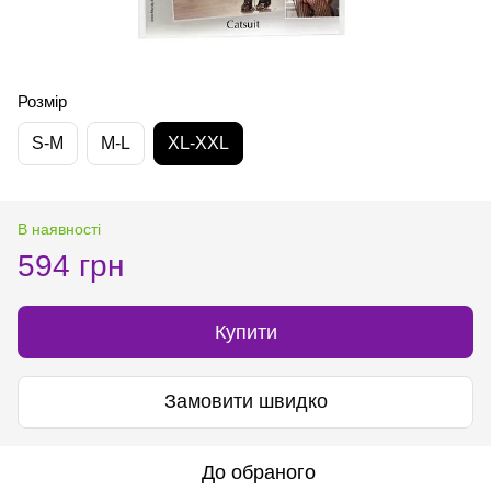
Розмір
S-M
M-L
XL-XXL
В наявності
594 грн
Купити
Замовити швидко
До обраного