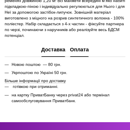
ременях довжиною 1,20 м! Всі манжети всередині м'яко набиті
підкладкою-піною і індивідуально регулюються для Нього і для
Неї за допомогою застібок-липучок. Зовнішній матеріал
виготовлено з міцного на розрив синтетичного волокна - 100%
поліестер. Набір складається з 4-х частин - фіксуйте партнера
по черзі, починаючи з наручників або реалізуйте весь БДСМ
потенціал.
Доставка
Оплата
Новою поштою — 80 грн.
Укрпоштою по Україні 50 грн.
Більше інформації про доставку
готівкою при отриманні.
на картку ПриватБанку через privat24 або термінал
самообслуговування Приватбанк.