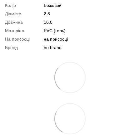
Колір
Бежевий
Діаметр
2.8
Довжина
16.0
Матеріал
PVC (гель)
На присосці
на присосці
Бренд
no brand